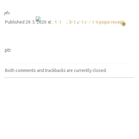
ptr
Published
29. 5. 2020
at
2116 × 2560
in
Coronini popsi recept
0
ptr
Both comments and trackbacks are currently closed.
Imate vprašanja? Pokličite nas.