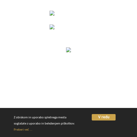
040 494 944
031 552 951
© 2022 Coronini Cafe.
Pogoji poslovanja
KONTAKTNI PODATKI
N:
Volče 96, 5220 Tolmin
E:
info@coronini-caffe.com
V redu
Z obiskom in uporabo spletnega mesta
soglašate z uporabo in beleženjem piškotkov.
Preberi več ...