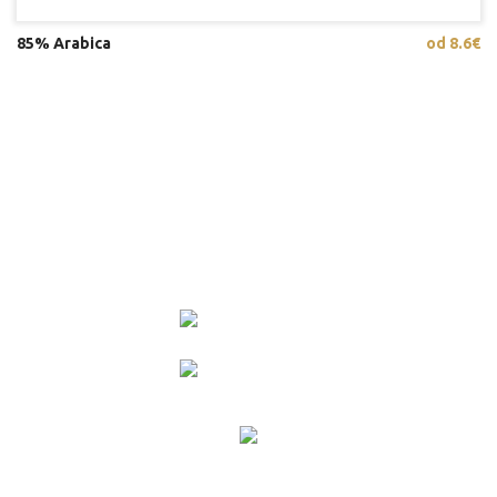
85% Arabica
od 8.6€
Imate vprašanja? Pokličite nas.
040 494 944
031 552 951
© 2022 Coronini Cafe.