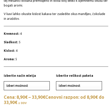
tej mešanici dodana premišljeno in doda svoj delež k izjemnemu okusu ter
bogati aromi.
V kavi lahko okusite kislost kakava ter zasledite okus mandljev, čokolade
in arašidov.
Kremnost:
4
Sladkost:
5
Kislost:
4
Aroma:
5
Izberite način mletja
Izberite velikost paketa
Cena:
8,90
€
–
33,90
€
Cenovni razpon: od 8,90€ do
33,90€
z DDV