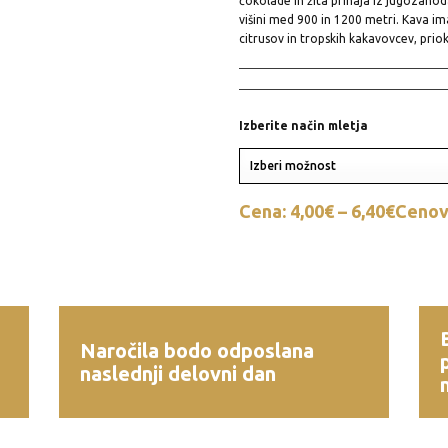
čokolade in žita prihaja iz jugozahod
višini med 900 in 1200 metri. Kava im
citrusov in tropskih kakavovcev, priok
Izberite način mletja
Cena:
4,00
€
–
6,40
€
Cenovn
Naročila bodo odposlana
naslednji delovni dan