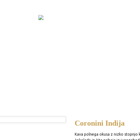
Gostinci
Pr
Coronini Indija
Kava polnega okusa z nizko stopnjo ki