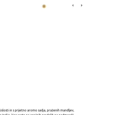
0
Prijava
Košarica
/
0,00
€
ažarna
Blog
Kontakt
slosti in s prijetno aromo sadja, praženih mandljev,