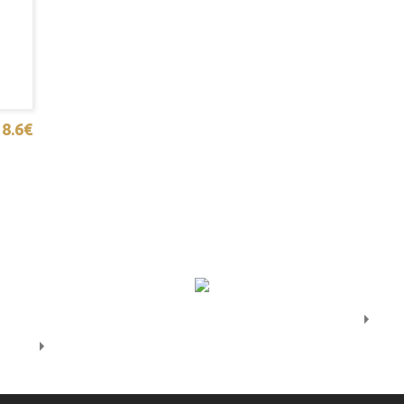
 8.6€
© 2022 Coronini Cafe.
Pogoji poslovanja