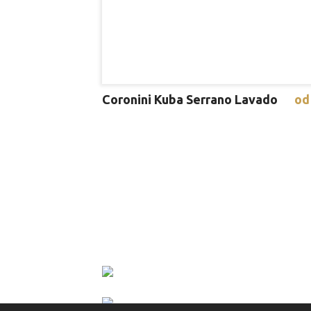
Coronini Kuba Serrano Lavado
od
Imate vprašanja? Pokličite nas.
040 494 944
031 552 951