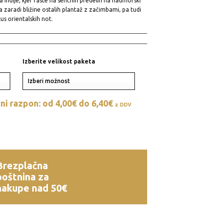
a Indije, kjer raste na senčnih predelih na nadmorski
a zaradi bližine ostalih plantaž z začimbami, pa tudi
us orientalskih not.
Izberite velikost paketa
i razpon: od 4,00€ do 6,40€
z DDV
Brezplačna
poštnina za
nakupe nad 50€