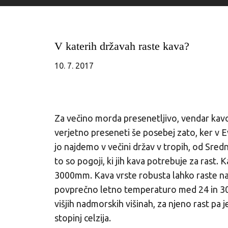
V katerih državah raste kava?
10. 7. 2017
Za večino morda presenetljivo, vendar kavo 
verjetno preseneti še posebej zato, ker v Ev
jo najdemo v večini držav v tropih, od Sred
to so pogoji, ki jih kava potrebuje za rast.
3000mm. Kava vrste robusta lahko raste na
povprečno letno temperaturo med 24 in 30 
višjih nadmorskih višinah, za njeno rast pa
stopinj celzija.