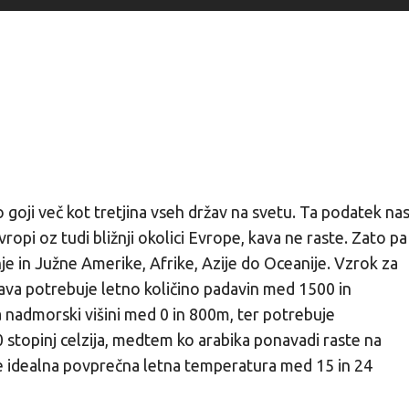
goji več kot tretjina vseh držav na svetu. Ta podatek na
ropi oz tudi bližnji okolici Evrope, kava ne raste. Zato pa
nje in Južne Amerike, Afrike, Azije do Oceanije. Vzrok za
 Kava potrebuje letno količino padavin med 1500 in
 nadmorski višini med 0 in 800m, ter potrebuje
stopinj celzija, medtem ko arabika ponavadi raste na
 je idealna povprečna letna temperatura med 15 in 24